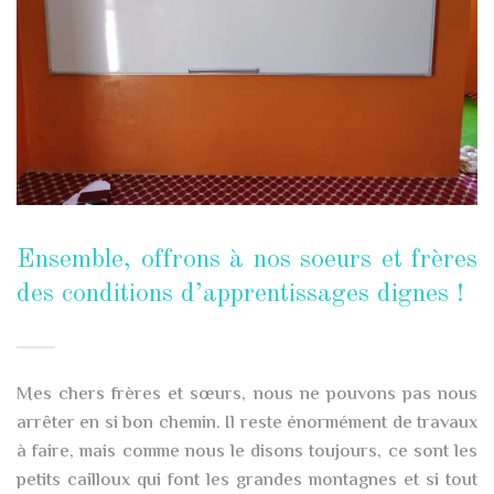
Ensemble, offrons à nos soeurs et frères
des conditions d’apprentissages dignes !
Mes chers frères et sœurs, nous ne pouvons pas nous
arrêter en si bon chemin. Il reste énormément de travaux
à faire, mais comme nous le disons toujours, ce sont les
petits cailloux qui font les grandes montagnes et si tout