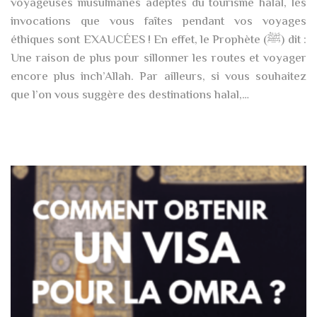
voyageuses musulmanes adeptes du tourisme halal, les
invocations que vous faîtes pendant vos voyages
éthiques sont EXAUCÉES ! En effet, le Prophète (ﷺ) dit :
Une raison de plus pour sillonner les routes et voyager
encore plus inch’Allah. Par ailleurs, si vous souhaitez
que l’on vous suggère des destinations halal,…