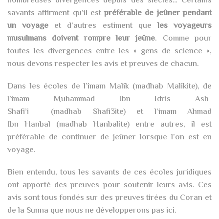
nombreuses divergences depuis des siècles… Certains
savants affirment qu’il est
préférable de jeûner pendant
un voyage
et d’autres estiment que
les voyageurs
musulmans doivent rompre leur jeûne
. Comme pour
toutes les divergences entre les « gens de science »,
nous devons respecter les avis et preuves de chacun.
Dans les écoles de l’imam Malik (madhab Malikite), de
l’imam Muhammad Ibn Idris Ash-
Shafi’i (madhab Shafi3ite) et l’imam Ahmad
Ibn Hanbal (madhab Hanbalite) entre autres, il est
préférable de continuer de jeûner lorsque l’on est en
voyage.
Bien entendu, tous les savants de ces écoles juridiques
ont apporté des preuves pour soutenir leurs avis. Ces
avis sont tous fondés sur des preuves tirées du Coran et
de la Sunna que nous ne développerons pas ici.