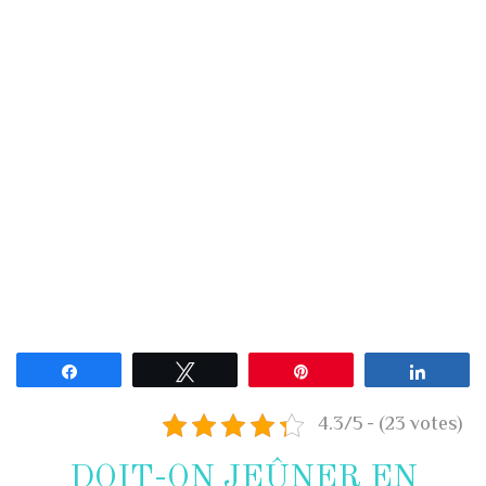
Doit-on jeûner en voyage ?
42660
0
Partagez
Tweetez
Enregistrer
Partag
4.3/5 - (23 votes)
DOIT-ON JEÛNER EN